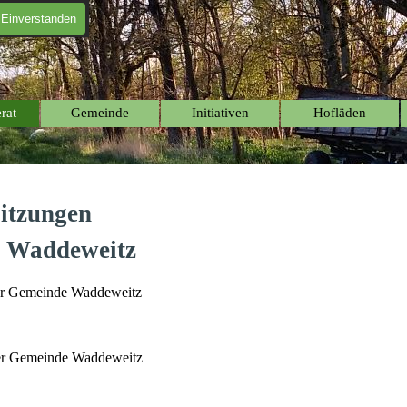
Einverstanden
Menü überspringen
rat
Gemeinde
Initiativen
Hofläden
▼
▼
▼
Sitzungen
e Waddeweitz
der Gemeinde Waddeweitz
der Gemeinde Waddeweitz