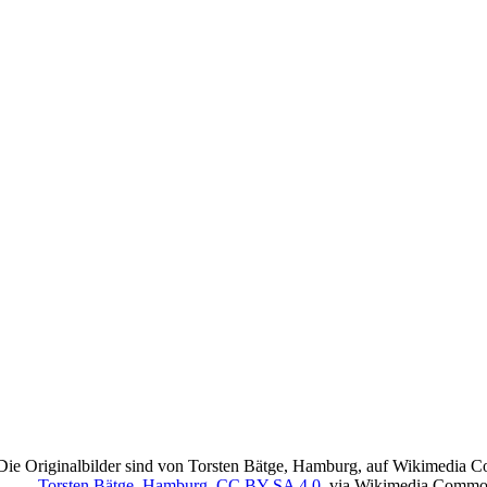
Die Originalbilder sind von Torsten Bätge, Hamburg, auf Wikimedia 
Torsten Bätge, Hamburg
,
CC BY-SA 4.0
, via Wikimedia Comm