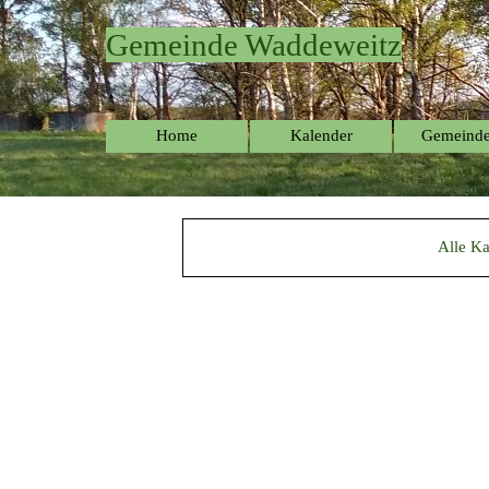
Direkt zum Seiteninhalt
Gemeinde Waddeweitz
Home
Kalender
Gemeinde
▼
Alle Ka