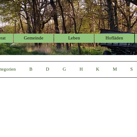
Menü überspringen
rat
Gemeinde
Leben
Hofläden
▼
▼
▼
tegorien
B
D
G
H
K
M
S