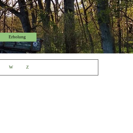
Erholung
▼
▼
W
Z